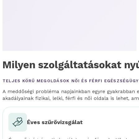
Milyen szolgáltatásokat nyú
TELJES KÖRŰ MEGOLDÁSOK NŐI ÉS FÉRFI EGÉSZSÉGÜG
A meddőségi probléma napjainkban egyre gyakrabban elő
akadályainak fizikai, lelki, férfi és női oldala is lehe
Éves szűrővizsgálat