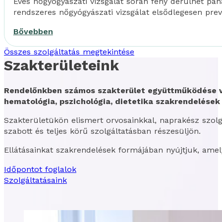
Éves nőgyógyászati vizsgálat során fény derülhet pa
rendszeres nőgyógyászati vizsgálat elsődlegesen preve
Bővebben
Összes szolgáltatás megtekintése
Szakterületeink
Rendelőnkben számos szakterület együttműködése val
hematológia, pszichológia, dietetika szakrendelések 
Szakterületükön elismert orvosainkkal, naprakész szo
szabott és teljes körű szolgáltatásban részesüljön.
Ellátásainkat szakrendelések formájában nyújtjuk, amel
Időpontot foglalok
Szolgáltatásaink