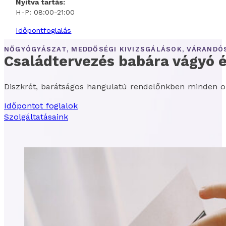
Nyitva tartás:
H-P: 08:00-21:00
Időpontfoglalás
NŐGYÓGYÁSZAT, MEDDŐSÉGI KIVIZSGÁLÁSOK, VÁRAND
Családtervezés babára vágyó 
Diszkrét, barátságos hangulatú rendelőnkben minden ol
Időpontot foglalok
Szolgáltatásaink