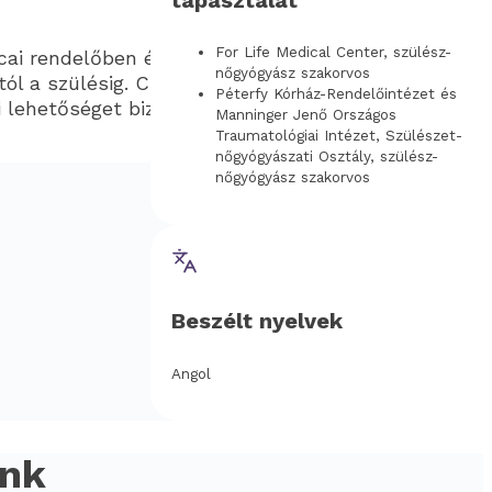
For Life Medical Center, szülész-
ai rendelőben érhető el. Programunk célja a
nőgyógyász szakorvos
l a szülésig. Csomagajánlataink tartalmazzák a
Péterfy Kórház-Rendelőintézet és
i lehetőséget biztosítanak.
Manninger Jenő Országos
Traumatológiai Intézet, Szülészet-
nőgyógyászati Osztály, szülész-
nőgyógyász szakorvos
Beszélt nyelvek
Angol
ink