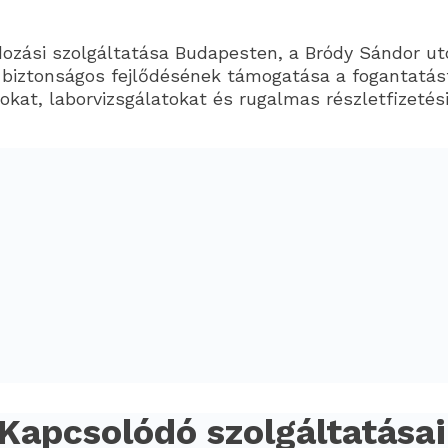
ozási szolgáltatása Budapesten, a Bródy Sándor utc
ztonságos fejlődésének támogatása a fogantatástó
okat, laborvizsgálatokat és rugalmas részletfizetés
Kapcsolódó szolgáltatása