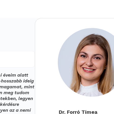
 éveim alatt
-hosszabb ideig
t magamat, mint
ben meg tudom
etekben, legyen
 kérdésre
gyen az a nemi
Dr. Forró Tímea