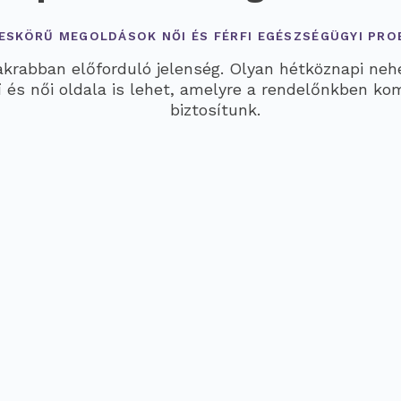
ESKÖRŰ MEGOLDÁSOK NŐI ÉS FÉRFI EGÉSZSÉGÜGYI PR
rabban előforduló jelenség. Olyan hétköznapi nehé
érfi és női oldala is lehet, amelyre a rendelőnkben 
biztosítunk.