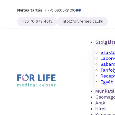
Nyitva tartás:
H-P: 08:00-21:00
Follow us on Facebo
Follow us on Linked
+36 70 677 4813
info@forlifemedical.hu
Szolgált
Szakte
Laborv
Babam
Tanfo
Recept
Egyéb 
Munkatá
Csomag
Árak
Hírek
Kapcsol