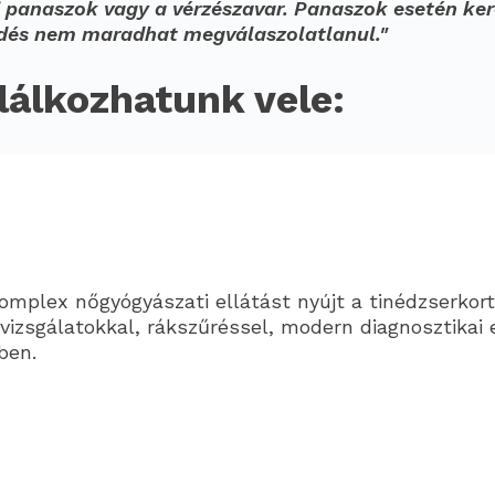
i panaszok vagy a vérzészavar. Panaszok esetén ke
rdés nem maradhat megválaszolatlanul."
lálkozhatunk vele:
omplex nőgyógyászati ellátást nyújt a tinédzserkort
izsgálatokkal, rákszűréssel, modern diagnosztikai 
ben.