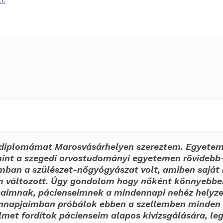
i diplomámat Marosvásárhelyen szereztem. Egyetemi
int a szegedi orvostudományi egyetemen rövidebb
mban a szülészet-nőgyógyászat volt, amiben sajá
em változott. Úgy gondolom hogy nőként könnyeb
ársaimnak, pácienseimnek a mindennapi nehéz helyz
dennapjaimban próbálok ebben a szellemben minden
lmet fordítok pácienseim alapos kivizsgálására, le