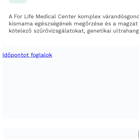
A For Life Medical Center komplex várandósgond
kismama egészségének megőrzése és a magzat bi
kötelező szűrővizsgálatokat, genetikai ultrahang
Időpontot foglalok