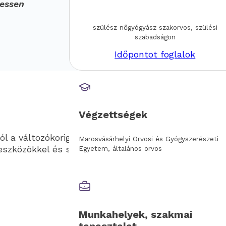
ressen
szülész-nőgyógyász szakorvos, szülési
szabadságon
Időpontot foglalok
Végzettségek
ól a változókorig. Szakértő, többségében női
Marosvásárhelyi Orvosi és Gyógyszerészeti
eszközökkel és személyre szabott kezelésekkel várj
Egyetem, általános orvos
Munkahelyek, szakmai
tapasztalat