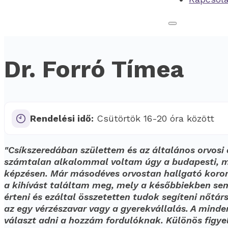
Dr. Forró Tímea
Rendelési idő:
Csütörtök 16-20 óra között
"Csíkszeredában születtem és az általános orvos
számtalan alkalommal voltam úgy a budapesti, m
képzésen. Már másodéves orvostan hallgató koro
a kihívást találtam meg, mely a későbbiekben s
érteni és ezáltal összetetten tudok segíteni nőt
az egy vérzészavar vagy a gyerekvállalás. A min
választ adni a hozzám fordulóknak. Különös figye