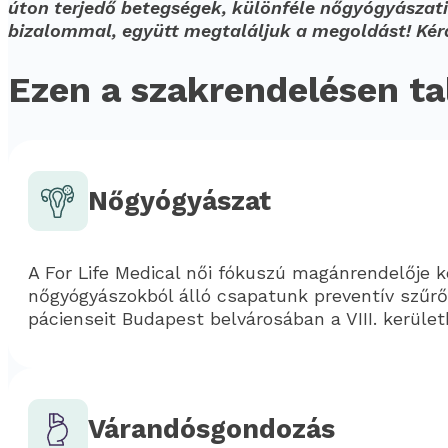
úton terjedő betegségek, különféle nőgyógyászat
bizalommal, együtt megtaláljuk a megoldást! Ké
Ezen a szakrendelésen ta
Nőgyógyászat
A For Life Medical női fókuszú magánrendelője k
nőgyógyászokból álló csapatunk preventív szűrőv
pácienseit Budapest belvárosában a VIII. kerület
Várandósgondozás