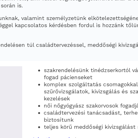
során is.
tunknak, valamint személyzetünk elkötelezettségén
ggel kapcsolatos kérdésben fordul is hozzánk tőlü
delésen túl családtervezéssel, meddőségi kivizsgá
szakrendelésünk tinédzserkortól vá
fogad pácienseket
komplex szolgáltatás csomagokkal 
szűrővizsgálatok, kivizsgálás és sz
kezelések
női nőgyógyász szakorvosok fogadj
családtervezési tanácsadást, terh
biztosítunk
teljes körű meddőségi kivizsgálást