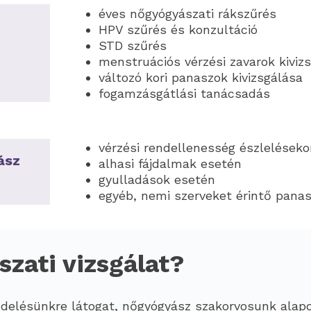
éves nőgyógyászati rákszűrés
HPV szűrés és konzultáció
STD szűrés
menstruációs vérzési zavarok kiviz
változó kori panaszok kivizsgálása
fogamzásgátlási tanácsadás
vérzési rendellenesség észleléseko
ász
alhasi fájdalmak esetén
gyulladások esetén
egyéb, nemi szerveket érintő pana
szati vizsgálat?
delésünkre látogat, nőgyógyász szakorvosunk alapo