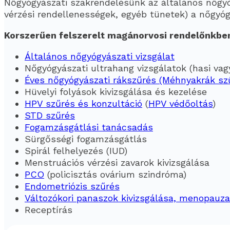
Nőgyógyászati szakrendelésünk az általános nőgyó
vérzési rendellenességek, egyéb tünetek) a nőgyógy
Korszerűen felszerelt magánorvosi rendelőnkben 
Általános nőgyógyászati vizsgálat
Nőgyógyászati ultrahang vizsgálatok (hasi vag
Éves nőgyógyászati rákszűrés (Méhnyakrák szű
Hüvelyi folyások kivizsgálása és kezelése
HPV szűrés és konzultáció
(
HPV védőoltás
)
STD szűrés
Fogamzásgátlási tanácsadás
Sürgősségi fogamzásgátlás
Spirál felhelyezés (IUD)
Menstruációs vérzési zavarok kivizsgálása
PCO
(policisztás ovárium szindróma)
Endometriózis szűrés
Változókori panaszok kivizsgálása, menopauza
Receptírás