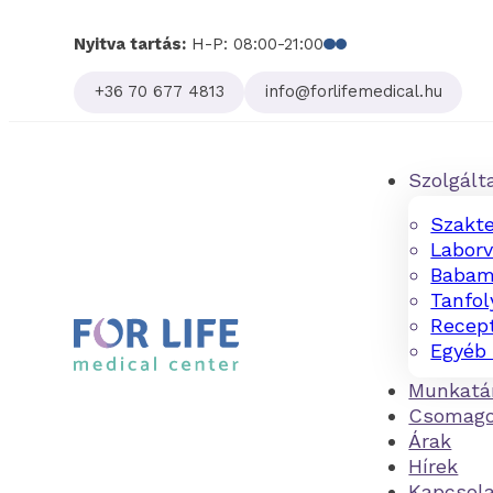
Nyitva tartás:
H-P: 08:00-21:00
Follow us on Facebo
Follow us on Linked
+36 70 677 4813
info@forlifemedical.hu
Szolgált
Szakte
Laborv
Babam
Tanfo
Recept
Egyéb 
Munkatá
Csomag
Árak
Hírek
Kapcsol