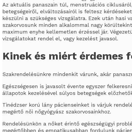
Az aktuális panaszain túl, menstruációs ciklusáról,
betegségeiről, elváltozásairól is feltesz kérdéseke
készülni a szükséges vizsgálatra. Ezek után hasi v
szakorvosunk minden alkalommal nagy körültekinté
maximum enyhe kellemetlen érzéssel jár. Végezetü
vizsgálatokat rendel el, vagy kezelést javasol.
Kinek és miért érdemes f
Szakrendelésünkre mindenkit várunk, akár panasz
Egészségesen is javasolt évente egyszer felkeresni
állapotok kezelésével súlyos betegségek előzhető
Tinédzser korú lány pácienseinket is várjuk rendel
megértő női nőgyógyász szakorvosainkhoz.
Rendelésünkön a nőket érintő egészségügyi problé
megértőbben és empatikusabban fordulunk páciense