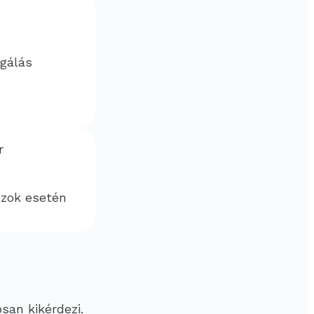
sgálás
r
szok esetén
san kikérdezi.