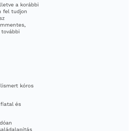
lletve a korábbi
 fel tudjon
sz
lommentes,
 további
elismert kóros
fiatal és
adóan
saládalapítás