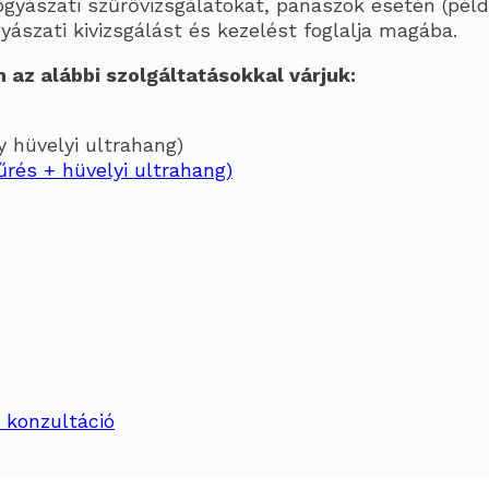
gyászati szűrővizsgálatokat, panaszok esetén (péld
ászati kivizsgálást és kezelést foglalja magába.
az alábbi szolgáltatásokkal várjuk:
y hüvelyi ultrahang)
rés + hüvelyi ultrahang)
 konzultáció