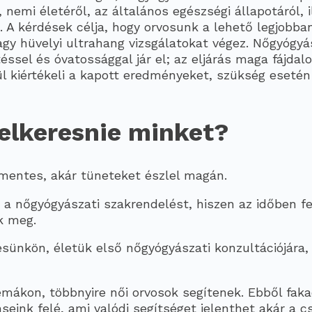
 nemi életéről, az általános egészségi állapotáról, i
t. A kérdések célja, hogy orvosunk a lehető legjobban
agy hüvelyi ultrahang vizsgálatokat végez. Nőgyógyá
ssel és óvatossággal jár el; az eljárás maga fájda
l kiértékeli a kapott eredményeket, szükség esetén
elkeresnie minket?
mentes, akár tüneteket észlel magán.
 a nőgyógyászati szakrendelést, hiszen az időben f
k meg.
ésünkön, életük első nőgyógyászati konzultációjára, 
mákon, többnyire női orvosok segítenek. Ebből fak
ink felé, ami valódi segítséget jelenthet akár a c