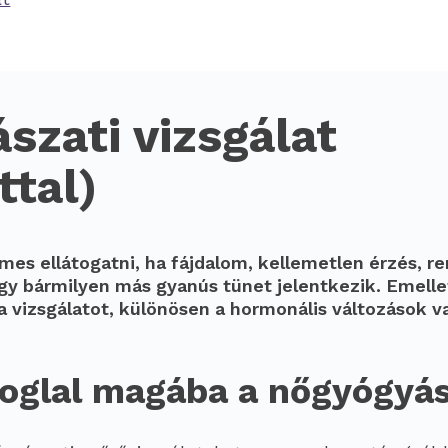
szati vizsgálat
ttal)
mes ellátogatni, ha fájdalom, kellemetlen érzés, r
agy bármilyen más gyanús tünet jelentkezik. Emellet
 a vizsgálatot, különösen a hormonális változások 
foglal magába a nőgyógyá