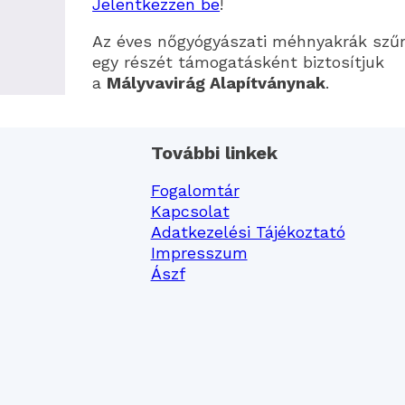
Jelentkezzen be
!
Az éves nőgyógyászati méhnyakrák szű
egy részét támogatásként biztosítjuk
a
Mályvavirág Alapítványnak
.
További linkek
Fogalomtár
Kapcsolat
Adatkezelési Tájékoztató
Impresszum
Ászf