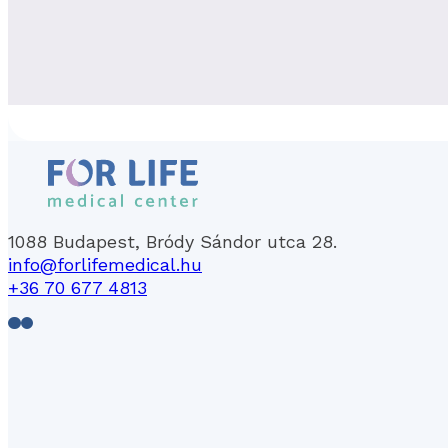
1088 Budapest, Bródy Sándor utca 28.
info@forlifemedical.hu
+36 70 677 4813
Follow us on Facebook
Follow us on LinkedIn