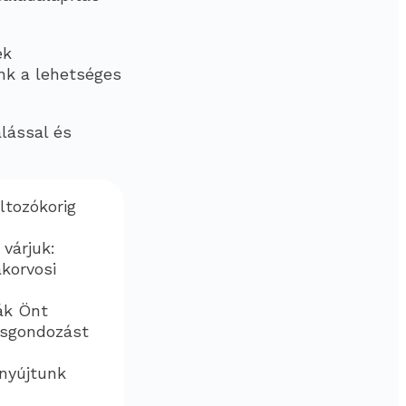
ek
nk a lehetséges
lással és
ltozókorig
várjuk:
akorvosi
ák Önt
esgondozást
 nyújtunk