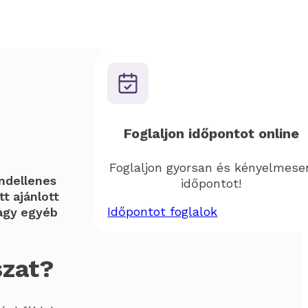
Foglaljon időpontot online
Foglaljon gyorsan és kényelmese
endellenes
időpontot!
t ajánlott
Időpontot foglalok
vagy egyéb
szat?