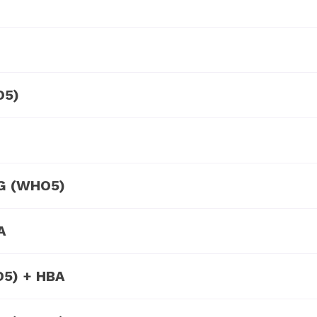
O5)
PG (WHO5)
A
O5) + HBA