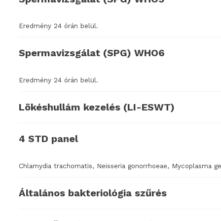
Eredmény 24 órán belül.
Spermavizsgálat (SPG) WHO6
Eredmény 24 órán belül.
Lökéshullám kezelés (LI-ESWT)
4 STD panel
Chlamydia trachomatis, Neisseria gonorrhoeae, Mycoplasma g
Általános bakteriológia szűrés