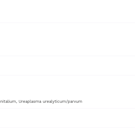
enitalium, Ureaplasma urealyticum/parvum