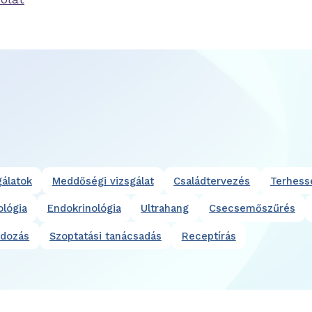
álatok
Meddőségi vizsgálat
Családtervezés
Terhess
lógia
Endokrinológia
Ultrahang
Csecsemőszűrés
dozás
Szoptatási tanácsadás
Receptírás