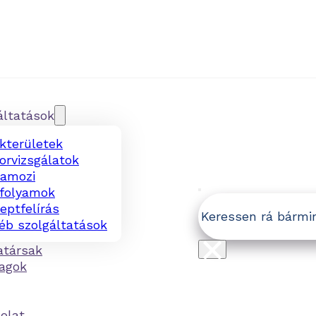
ok
In
áltatások
kterületek
orvizsgálatok
amozi
folyamok
Keresés
eptfelírás
éb szolgáltatások
×
társak
agok
olat