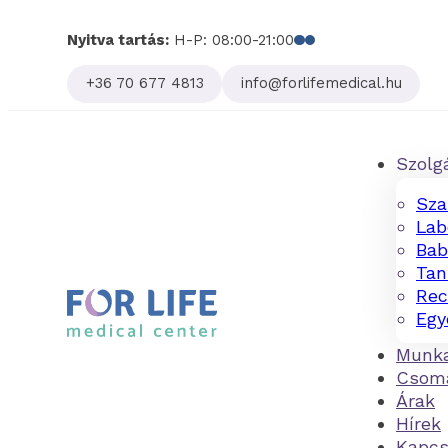
Nyitva tartás:
H-P: 08:00-21:00
Follow us on Facebo
Follow us on Linked
+36 70 677 4813
info@forlifemedical.hu
Szolg
Sza
Lab
Bab
Tan
Rec
Egy
Munka
Csom
Árak
Hírek
Kapcs