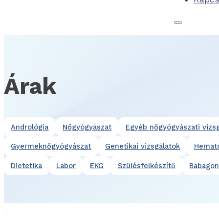
Árak
Andrológia
Nőgyógyászat
Egyéb nőgyógyászati vizsg
Gyermeknőgyógyászat
Genetikai vizsgálatok
Hemato
Dietetika
Labor
EKG
Szülésfelkészítő
Babagon