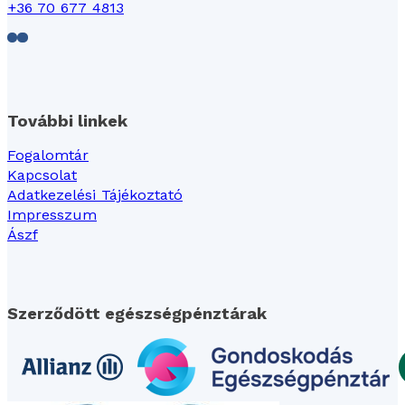
+36 70 677 4813
Follow us on Facebook
Follow us on LinkedIn
További linkek
Fogalomtár
Kapcsolat
Adatkezelési Tájékoztató
Impresszum
Ászf
Szerződött egészségpénztárak