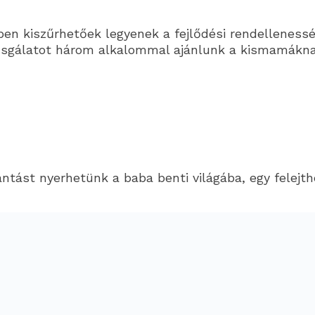
dőben kiszűrhetőek legyenek a fejlődési rendellenes
sgálatot három alkalommal ajánlunk a kismamáknak, 
tást nyerhetünk a baba benti világába, egy felejth