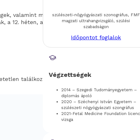
ségek, valamint mielőbb megelőzhetővé váljanak a
szülészeti-nőgyógyászati szonográfus, FMF
magzati ultrahangvizsgáló, szülési
a 12. héten, a 20. héten és a 30. héten.
szabadságon
Időpontot foglalok
Végzettségek
etetlen találkozás!
2014 – Szegedi Tudományegyetem –
diplomás ápoló
2020 – Széchenyi István Egyetem –
szülészeti nögyógyászati szongráfus
2021-Fetal Medicine Foundation licen
vizsga