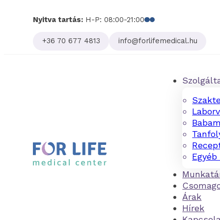
Nyitva tartás:
H-P: 08:00-21:00
Follow us on Facebo
Follow us on Linked
+36 70 677 4813
info@forlifemedical.hu
Szolgált
Szakte
Laborv
Babam
Tanfo
Recept
Egyéb 
Munkatá
Csomag
Árak
Hírek
Kapcsol