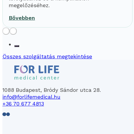
megelőzéséhez.
Bővebben
Összes szolgáltatás megtekintése
1088 Budapest, Bródy Sándor utca 28.
info@forlifemedical.hu
+36 70 677 4813
Follow us on Facebook
Follow us on LinkedIn