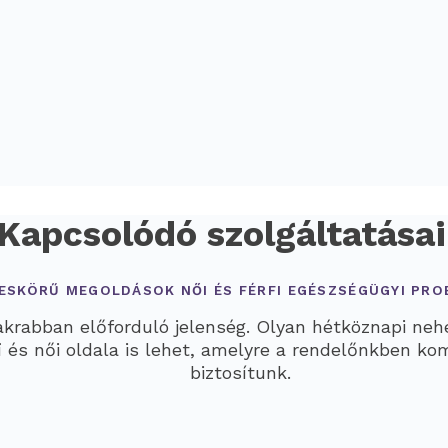
Kapcsolódó szolgáltatása
ESKÖRŰ MEGOLDÁSOK NŐI ÉS FÉRFI EGÉSZSÉGÜGYI PR
rabban előforduló jelenség. Olyan hétköznapi nehé
érfi és női oldala is lehet, amelyre a rendelőnkben 
biztosítunk.