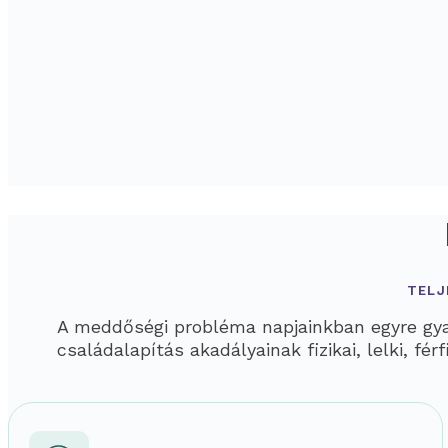
TELJ
A meddőségi probléma napjainkban egyre gyak
családalapítás akadályainak fizikai, lelki, f