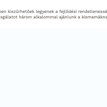
dőben kiszűrhetőek legyenek a fejlődési rendellenes
sgálatot három alkalommal ajánlunk a kismamáknak, 