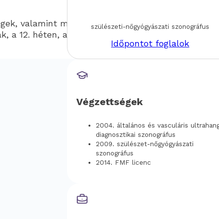
ségek, valamint mielőbb megelőzhetővé váljanak a
szülészeti-nőgyógyászati szonográfus
a 12. héten, a 20. héten és a 30. héten.
Időpontot foglalok
Végzettségek
2004. általános és vasculáris ultrahan
diagnosztikai szonográfus
2009. szülészet-­nőgyógyászati
szonográfus
2014. FMF licenc