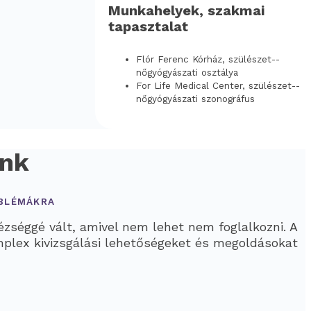
Munkahelyek, szakmai
tapasztalat
Flór Ferenc Kórház, szülészet-­
nőgyógyászati osztálya
For Life Medical Center, szülészet-­
nőgyógyászati szonográfus
ink
OBLÉMÁKRA
zséggé vált, amivel nem lehet nem foglalkozni. A
komplex kivizsgálási lehetőségeket és megoldásokat