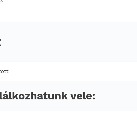
t
zött
lálkozhatunk vele: