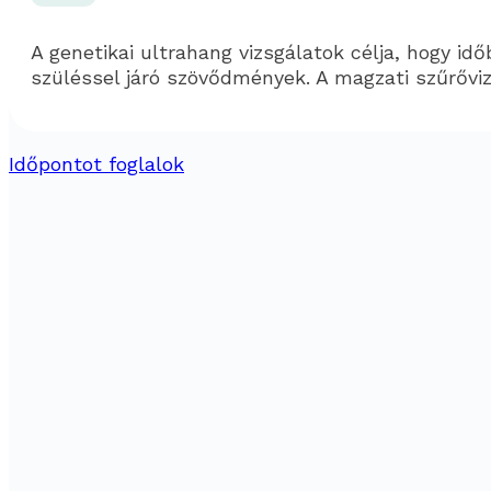
A genetikai ultrahang vizsgálatok célja, hogy i
szüléssel járó szövődmények. A magzati szűrőviz
Időpontot foglalok