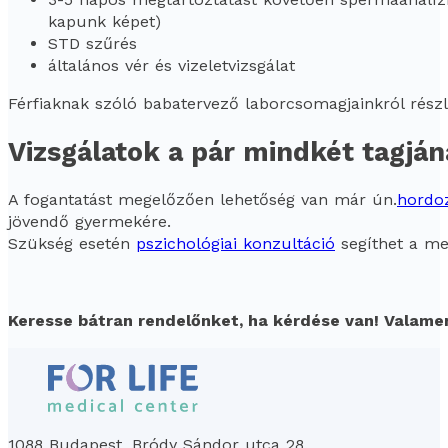
kapunk képet)
STD szűrés
általános vér és vizeletvizsgálat
Férfiaknak szóló babatervező laborcsomagjainkról rész
Vizsgálatok a pár mindkét tagján
A fogantatást megelőzően lehetőség van már ún.
hordoz
jövendő gyermekére.
Szükség esetén
pszichológiai konzultáció
segíthet a me
Keresse bátran rendelőnket, ha kérdése van! Valamen
1088 Budapest, Bródy Sándor utca 28.