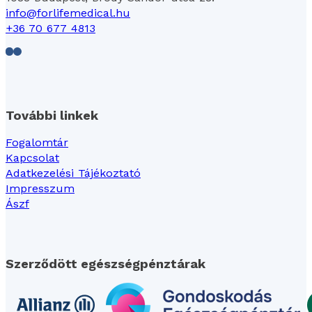
info@forlifemedical.hu
+36 70 677 4813
Follow us on Facebook
Follow us on LinkedIn
További linkek
Fogalomtár
Kapcsolat
Adatkezelési Tájékoztató
Impresszum
Ászf
Szerződött egészségpénztárak