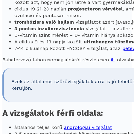
között azt, hogy nem jön létre a várt gyermekáldás
ciklus 19-21-23 napján
progeszteron vérvétel
, am
ovuláció és pontosan mikor.
trombózisra való hajlam
vizsgálatot azért javasol
3 pontos inzulinrezisztencia
vizsgálat – inzulinr
D-vitamin szint mérést – D- vitamin hiánya soksz
A ciklus 9 és 13 napja között
ultrahangos tüszőm
7-14 ciklusnap között HYCOSY vizsgálat, azaz
petev
Babatervező laborcsomagjainkról részletesen
itt
olvasha
Ezek az általános szűrővizsgálatok arra is jó lehe
kerüljön.
A vizsgálatok férfi oldala:
általános teljes körű
andrológiai vizsgálat
3-5 napos megtartóztatást követően spermaanalí