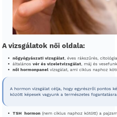
A vizsgálatok női oldala:
nőgyógyászati vizsgálat
, éves rákszűrés, citológ
általános
vér és vizeletvizsgálat
, máj és vesefunk
női hormonpanel
vizsgálat, ami ciklus naphoz köt
A hormon vizsgálat célja, hogy egyrészről pontos k
között képesek vagyunk a természetes fogantatásra
TSH hormon
(nem ciklus naphoz kötött) a pajzsm