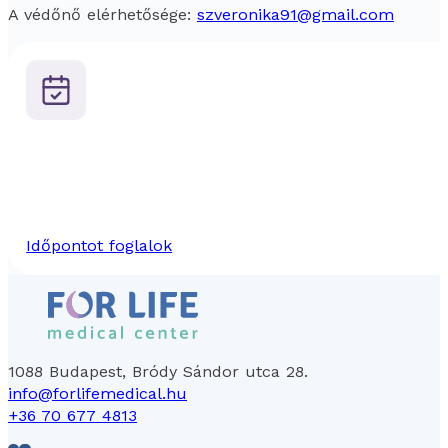
A védőnő elérhetősége:
szveronika91@gmail.com
Időpontot foglalok
1088 Budapest, Bródy Sándor utca 28.
info@forlifemedical.hu
+36 70 677 4813