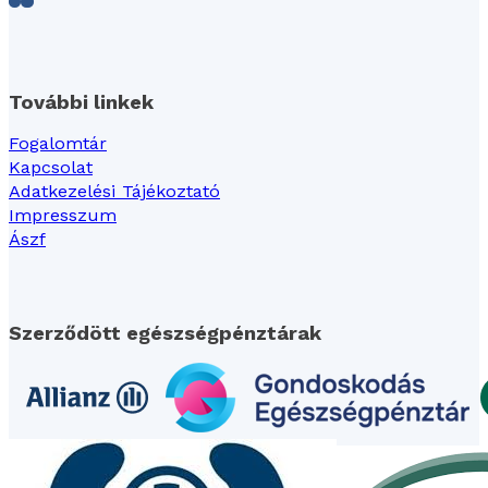
Follow us on Facebook
Follow us on LinkedIn
További linkek
Fogalomtár
Kapcsolat
Adatkezelési Tájékoztató
Impresszum
Ászf
Szerződött egészségpénztárak