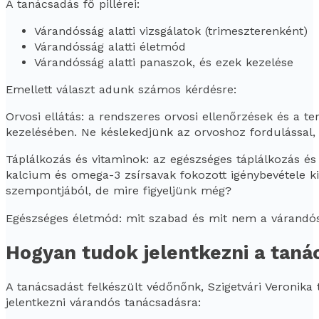
A tanácsadás fő pillérei:
Várandósság alatti vizsgálatok (trimeszterenként)
Várandósság alatti életmód
Várandósság alatti panaszok, és ezek kezelése
Emellett választ adunk számos kérdésre:
Orvosi ellátás: a rendszeres orvosi ellenőrzések és a 
kezelésében. Ne késlekedjünk az orvoshoz fordulással,
Táplálkozás és vitaminok: az egészséges táplálkozás és 
kalcium és omega-3 zsírsavak fokozott igénybevétele 
szempontjából, de mire figyeljünk még?
Egészséges életmód: mit szabad és mit nem a várandós
Hogyan tudok jelentkezni a taná
A tanácsadást felkészült védőnőnk, Szigetvári Veronika t
jelentkezni várandós tanácsadásra: