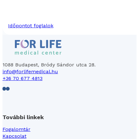
Időpontot foglalok
1088 Budapest, Bródy Sándor utca 28.
info@forlifemedical.hu
+36 70 677 4813
Follow us on Facebook
Follow us on LinkedIn
További linkek
Fogalomtár
Kapcsolat