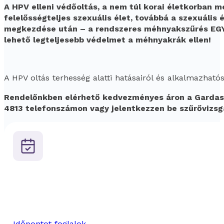
A HPV elleni védőoltás, a nem túl korai életkorban 
felelősségteljes szexuális élet, továbbá a szexuális é
megkezdése után – a rendszeres méhnyakszűrés EGY
lehető legteljesebb védelmet a méhnyakrák ellen!
A HPV oltás terhesség alatti hatásairól és alkalmazható
Rendelőnkben elérhető kedvezményes áron a Gardasil
4813 telefonszámon vagy jelentkezzen be szűrővizs
Időpontot foglalok