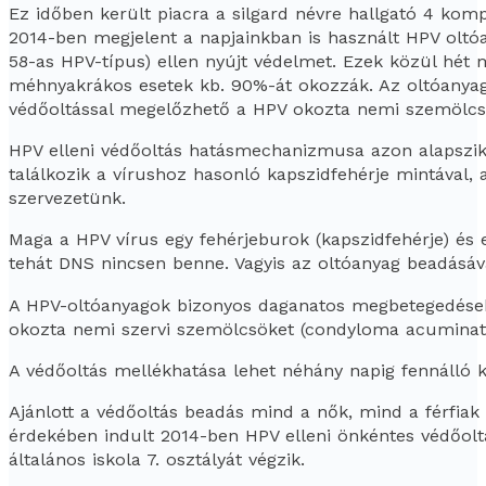
Ez időben került piacra a silgard névre hallgató 4 k
2014-ben megjelent a napjainkban is használt HPV oltóan
58-as HPV-típus) ellen nyújt védelmet. Ezek közül hé
méhnyakrákos esetek kb. 90%-át okozzák. Az oltóanyagb
védőoltással megelőzhető a HPV okozta nemi szemölcsö
HPV elleni védőoltás hatásmechanizmusa azon alapszik,
találkozik a vírushoz hasonló kapszidfehérje mintával,
szervezetünk.
Maga a HPV vírus egy fehérjeburok (kapszidfehérje) és 
tehát DNS nincsen benne. Vagyis az oltóanyag beadásáv
A HPV-oltóanyagok bizonyos daganatos megbetegedések
okozta nemi szervi szemölcsöket (condyloma acuminat
A védőoltás mellékhatása lehet néhány napig fennálló k
Ajánlott a védőoltás beadás mind a nők, mind a férfia
érdekében indult 2014-ben HPV elleni önkéntes védőoltá
általános iskola 7. osztályát végzik.