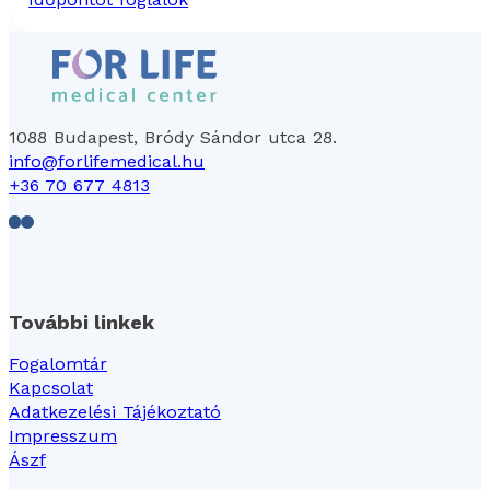
1088 Budapest, Bródy Sándor utca 28.
info@forlifemedical.hu
+36 70 677 4813
Follow us on Facebook
Follow us on LinkedIn
További linkek
Fogalomtár
Kapcsolat
Adatkezelési Tájékoztató
Impresszum
Ászf