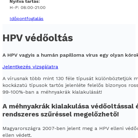
Nyitva tartás:
H-P: 08:00-21:00
Időpontfoglalás
HPV védőoltás
A HPV vagyis a humán papilloma vírus egy olyan kórok
Jelentkezés vizsgálatra
A vírusnak több mint 130 féle típusát különböztetjük
kockázatú típusok tartós jelenléte felelős bizonyos ro
99-100%-ban a méhnyakrák kialakulását!
A méhnyakrák kialakulása védőoltással 
rendszeres szűréssel megelőzhető!
Magyarországra 2007-ben jelent meg a HPV elleni védőo
ellen védett.