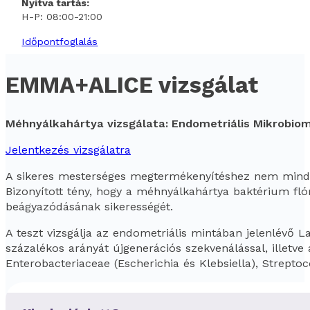
Nyitva tartás:
H-P: 08:00-21:00
Időpontfoglalás
EMMA+ALICE vizsgálat
Méhnyálkahártya vizsgálata: Endometriális Mikrobio
Jelentkezés vizsgálatra
A sikeres mesterséges megtermékenyítéshez nem mindig
Bizonyított tény, hogy a méhnyálkahártya baktérium f
beágyazódásának sikerességét.
A teszt vizsgálja az endometriális mintában jelenlévő 
százalékos arányát újgenerációs szekvenálással, illetve
Enterobacteriaceae (Escherichia és Klebsiella), Strepto