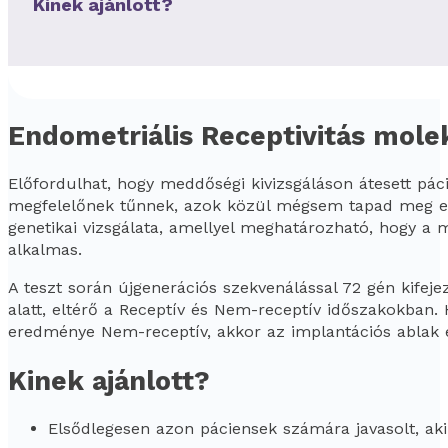
Kinek ajánlott?
Endometriális Receptivitás molek
Előfordulhat, hogy meddőségi kivizsgáláson átesett páci
megfelelőnek tűnnek, azok közül mégsem tapad meg egy
genetikai vizsgálata, amellyel meghatározható, hogy a
alkalmas.
A teszt során újgenerációs szekvenálással 72 gén kife
alatt, eltérő a Receptív és Nem-receptív időszakokban. 
eredménye Nem-receptív, akkor az implantációs ablak e
Kinek ajánlott?
Elsődlegesen azon páciensek számára javasolt, aki