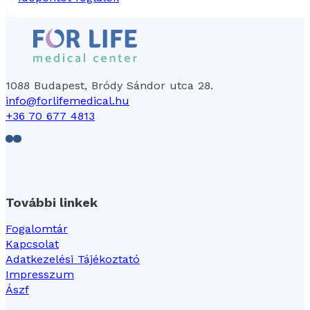
1088 Budapest, Bródy Sándor utca 28.
info@forlifemedical.hu
+36 70 677 4813
Follow us on Facebook
Follow us on LinkedIn
További linkek
Fogalomtár
Kapcsolat
Adatkezelési Tájékoztató
Impresszum
Ászf