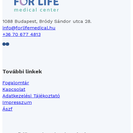
1088 Budapest, Bródy Sándor utca 28.
info@forlifemedical.hu
+36 70 677 4813
Follow us on Facebook
Follow us on LinkedIn
További linkek
Fogalomtár
Kapcsolat
Adatkezelési Tájékoztató
Impresszum
Ászf