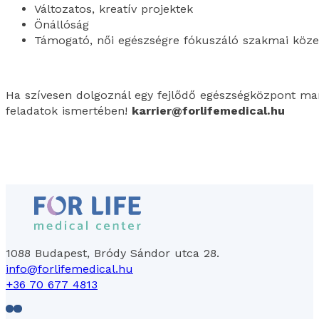
Változatos, kreatív projektek
Önállóság
Támogató, női egészségre fókuszáló szakmai köz
Ha szívesen dolgoznál egy fejlődő egészségközpont mark
feladatok ismertében!
karrier@forlifemedical.hu
1088 Budapest, Bródy Sándor utca 28.
info@forlifemedical.hu
+36 70 677 4813
Follow us on Facebook
Follow us on LinkedIn