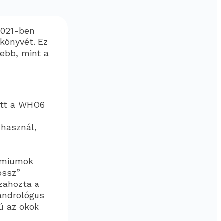
2021-ben
ikönyvét. Ez
ebb, mint a
yett a WHO6
használ,
rmiumok
ossz”
zahozta a
 andrológus
ú az okok