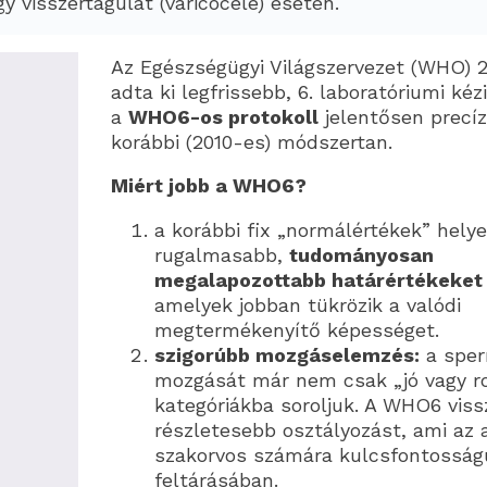
 visszértágulat (varicocele) esetén.
Az Egészségügyi Világszervezet (WHO) 
adta ki legfrissebb, 6. laboratóriumi kéz
a
WHO6-os protokoll
jelentősen precíz
korábbi (2010-es) módszertan.
Miért jobb a WHO6?
a korábbi fix „normálértékek” hel
rugalmasabb,
tudományosan
megalapozottabb határértékeket
amelyek jobban tükrözik a valódi
megtermékenyítő képességet.
szigorúbb mozgáselemzés:
a spe
mozgását már nem csak „jó vagy r
kategóriákba soroljuk. A WHO6 viss
részletesebb osztályozást, ami az
szakorvos számára kulcsfontosság
feltárásában.