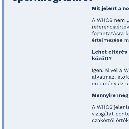
Mit jelent a 
A WHO6 nem „é
referenciaérté
fogantatásra 
értelmezése mi
Lehet eltérés
között?
Igen. Mivel a 
alkalmaz, előf
eredmény az új
Mennyire meg
A WHO6 jelenle
vizsgálat pont
szakértői érték