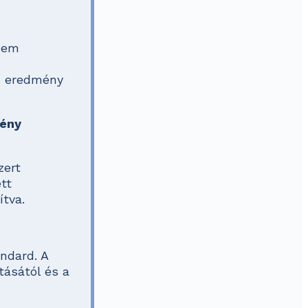
nem
 eredmény
mény
zert
tt
ítva.
ndard. A
tásától és a