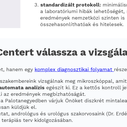
standardizált protokoll:
minimális
a laboratóriumi hibák lehetőségét, 
eredmények nemzetközi szinten is
összehasonlíthatóak és hitelesek.
Centert válassza a vizsgál
let, hanem egy
komplex diagnosztikai folyamat
része
szakembereink vizsgálnak meg mikroszkóppal, amit
automata analízis
egészít ki. Ez a kettős kontroll j
eli az eredmények megbízhatóságát.
a Palotanegyedben várjuk Önöket diszkrét mintalea
usan küldjük el.
t, andrológus és urológus szakorvosaink (Dr. Erdél
 terápiás terv kidolgozásában.