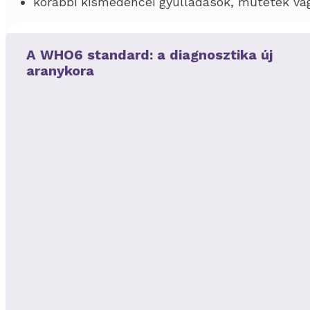
korábbi kismedencei gyulladások, műtétek vagy
A WHO6 standard: a diagnosztika új
aranykora