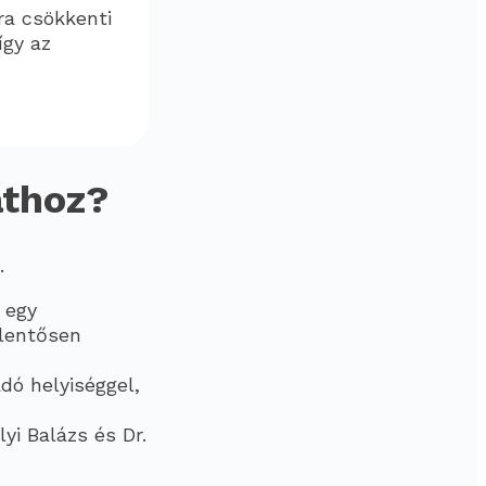
ra csökkenti
így az
athoz?
.
 egy
elentősen
dó helyiséggel,
yi Balázs és Dr.