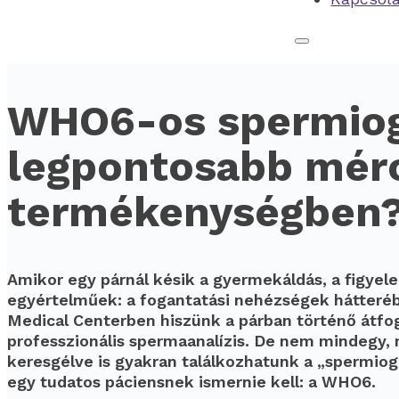
WHO6-os spermiog
legpontosabb mérce
termékenységben
Amikor egy párnál késik a gyermekáldás, a figyelem
egyértelműek: a fogantatási nehézségek hátteréb
Medical Centerben hiszünk a párban történő átfo
professzionális spermaanalízis. De nem mindegy, 
keresgélve is gyakran találkozhatunk a „spermiog
egy tudatos páciensnek ismernie kell: a WHO6.