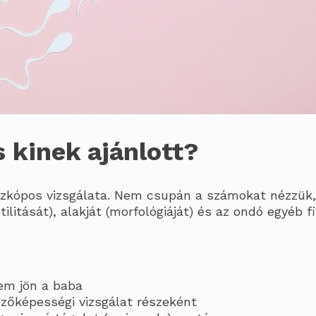
s kinek ajánlott?
zkópos vizsgálata. Nem csupán a számokat nézzük,
itását), alakját (morfológiáját) és az ondó egyéb fiz
em jön a baba
mzőképességi vizsgálat részeként