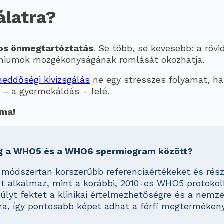
álatra?
os önmegtartóztatás
. Se több, se kevesebb: a rövi
rmiumok mozgékonyságának romlását okozhatja.
meddőségi kivizsgálás
ne egy stresszes folyamat, h
 – a gyermekáldás – felé.
 ma!
ég a WHO5 és a WHO6 spermiogram között?
módszertan korszerűbb referenciaértékeket és rés
t alkalmaz, mint a korábbi, 2010-es WHO5 protoko
lyt fektet a klinikai értelmezhetőségre és a nemze
ra, így pontosabb képet adhat a férfi megterméken