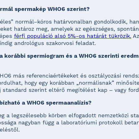
normál spermakép WHO6 szerint?
les” normál–kóros határvonalban gondolkodik, ha
keket határoz meg, amelyek az egészséges, spontán
képes
férfi populáció alsó 5%-os határát tükrözik.
Az
ndig andrológus szakorvosi feladat.
 a korábbi spermiogram és a WHO6 szerinti ered
WHO6 más referenciaértékeket és osztályozási rends
ordulhat, hogy egy korábban „normálisnak” minősíte
 standard szerint eltérő megítélést kap – vagy ford
bízható a WHO6 spermaanalízis?
g a legszélesebb körben elfogadott nemzetközi sta
ossága nagyban függ a laboratóriumi protokoll betar
eléstől.