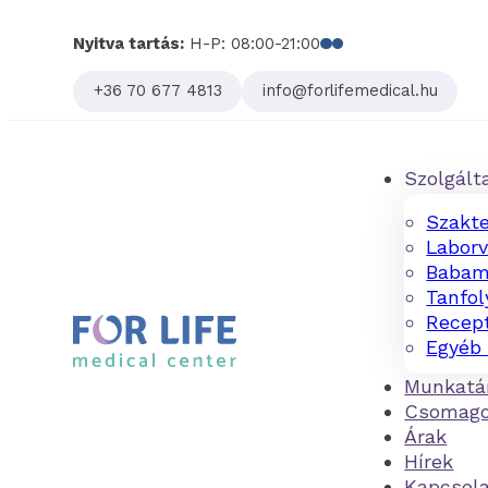
Nyitva tartás:
H-P: 08:00-21:00
Follow us on Facebo
Follow us on Linked
+36 70 677 4813
info@forlifemedical.hu
Szolgált
Szakte
Laborv
Babam
Tanfo
Recept
Egyéb 
Munkatá
Csomag
Árak
Hírek
Kapcsol