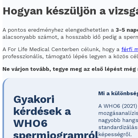
Hogyan készüljön a vizsg
A pontos eredményhez elengedhetetlen a
3-5 nap
alacsonyabb számot, a hosszabb idő pedig a spe
A For Life Medical Centerben célunk, hogy a
férfi 
professzionális, támogató lépés legyen a közös cél
Ne várjon tovább, tegye meg az első lépést még
Mi a különbs
Gyakori
A WHO6 (2021) 
kérdések a
mozgásanalízis
WHO6
nagyobb hangsú
standardizálás
spermiogramról
képességről.