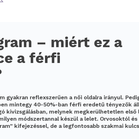
ram – miért ez a
 a férfi
?
 gyakran reflexszerűen a női oldalra irányul. Pedig
en mintegy 40-50%-ban férfi eredetű tényezők álln
gó kivizsgálásban, melynek megkerülhetetlen első 
milyen módszertannal készül a lelet. Orvosoktól és
ram” kifejezéssel, de a legfontosabb szakmai kulc