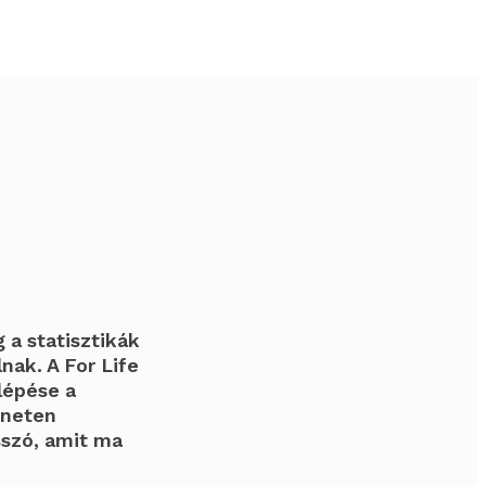
 a statisztikák
ak. A For Life
lépése a
 neten
sszó, amit ma