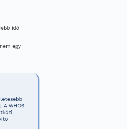
debb idő
anem egy
zletesebb
ll. A WHO6
tközi
yítő