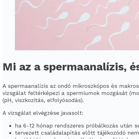
Mi az a spermaanalízis, é
A spermaanalízis az ondó mikroszkópos és makros
vizsgálat feltérképezi a spermiumok mozgását (motil
(pH, viszkozitás, elfolyósodás).
A vizsgálat elvégzése javasolt:
ha 6-12 hónap rendszeres próbálkozás után s
tervezett családalapítás előtt tájékozódó ne