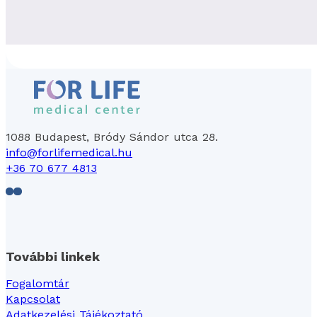
1088 Budapest, Bródy Sándor utca 28.
info@forlifemedical.hu
+36 70 677 4813
Follow us on Facebook
Follow us on LinkedIn
További linkek
Fogalomtár
Kapcsolat
Adatkezelési Tájékoztató