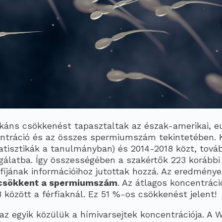
ikáns csökkenést tapasztaltak az észak-amerikai, eu
entráció és az összes spermiumszám tekintetében. K
atisztikák a tanulmányban) és 2014-2018 közt, továb
álatba. Így összességében a szakértők 223 korábbi 
rfijának információihoz jutottak hozzá. Az eredmény
 csökkent a spermiumszám
. Az átlagos koncentrác
között a férfiaknál. Ez 51 %-os csökkenést jelent!
az egyik közülük a hímivarsejtek koncentrációja. A 