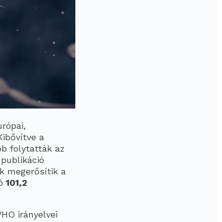
rópai,
ibővítve a
b folytatták az
publikáció
ek megerősítik a
ió
101,2
WHO irányelvei