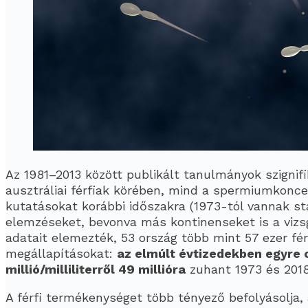
Az 1981–2013 között publikált tanulmányok szignif
ausztráliai férfiak körében, mind a spermiumkonc
kutatásokat korábbi időszakra (1973-tól vannak st
elemzéseket, bevonva más kontinenseket is a vizsg
adatait elemezték, 53 ország több mint 57 ezer fé
megállapításokat:
az elmúlt évtizedekben egyre
millió/milliliterről 49 millióra
zuhant 1973 és 2018 
A férfi termékenységet több tényező befolyásolja, 