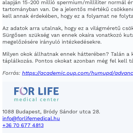
alapján 15-200 millió spermium/milliliter normál é
tartományban van. De a jelentős mértékű csökkenő
kell annak érdekében, hogy ez a folyamat ne folyta
Az adatok arra utalnak, hogy ez a világméretű csö
Sürgősen szükség van ennek okaira vonatkozó kuta
megelőzésére irányuló intézkedésekre.
Milyen okok állhatnak ennek hátterében? Talán a 
táplálkozás. Pontos okokat azonban még fel kell tá
Forrás:
https://academic.oup.com/humupd/advanc
1088 Budapest, Bródy Sándor utca 28.
info@forlifemedical.hu
+36 70 677 4813