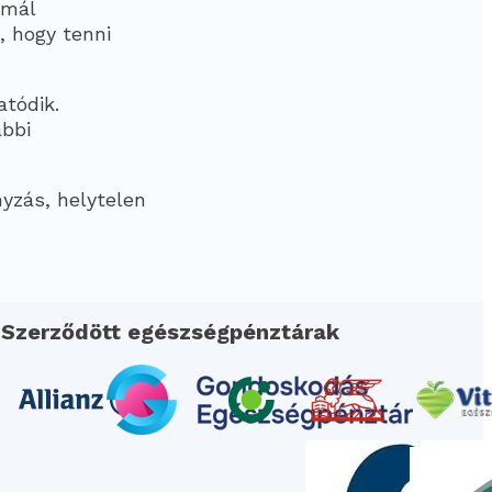
rmál
, hogy tenni
atódik.
ábbi
yzás, helytelen
Szerződött egészségpénztárak