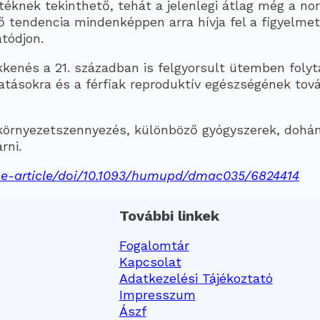
rtéknek tekinthető, tehát a jelenlegi átlag még a no
 tendencia mindenképpen arra hívja fel a figyelmet
tódjon.
kkenés a 21. században is felgyorsult ütemben folyt
tásokra és a férfiak reproduktív egészségének tov
környezetszennyezés, különböző gyógyszerek, dohán
rni.
e-article/doi/10.1093/humupd/dmac035/6824414
További linkek
Fogalomtár
Kapcsolat
Adatkezelési Tájékoztató
Impresszum
Ászf