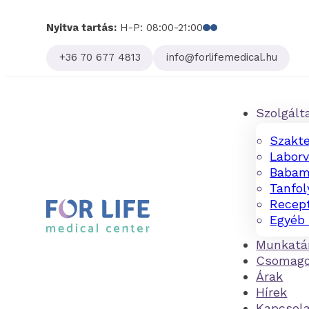
Nyitva tartás:
H-P: 08:00-21:00
Follow us on Facebo
Follow us on Linked
+36 70 677 4813
info@forlifemedical.hu
Szolgált
Szakte
Laborv
Babam
Tanfo
Recept
Egyéb 
Munkatá
Csomag
Árak
Hírek
Kapcsol