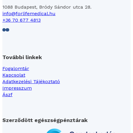
1088 Budapest, Bródy Sándor utca 28.
info@forlifemedical.hu
+36 70 677 4813
Follow us on Facebook
Follow us on LinkedIn
További linkek
Fogalomtár
Kapcsolat
Adatkezelési Tájékoztató
Impresszum
Ászf
Szerződött egészségpénztárak