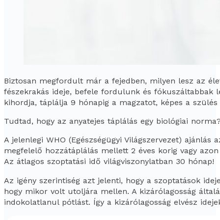
Biztosan megfordult már a fejedben, milyen lesz az éle
fészekrakás ideje, befele fordulunk és fókuszáltabbak 
kihordja, táplálja 9 hónapig a magzatot, képes a szülés 
Tudtad, hogy az anyatejes táplálás egy biológiai norma?
A jelenlegi WHO (Egészségügyi Világszervezet) ajánlás a
megfelelő hozzátáplálás mellett 2 éves korig vagy azo
Az átlagos szoptatási idő világviszonylatban 30 hónap!
Az igény szerintiség azt jelenti, hogy a szoptatások ide
hogy mikor volt utoljára mellen. A kizárólagosság ált
indokolatlanul pótlást. Így a kizárólagosság elvész ideje