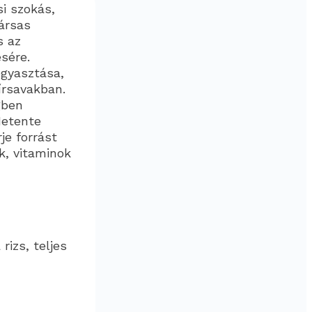
i szokás,
ársas
s az
sére.
ogyasztása,
írsavakban.
gben
Hetente
je forrást
k, vitaminok
rizs, teljes