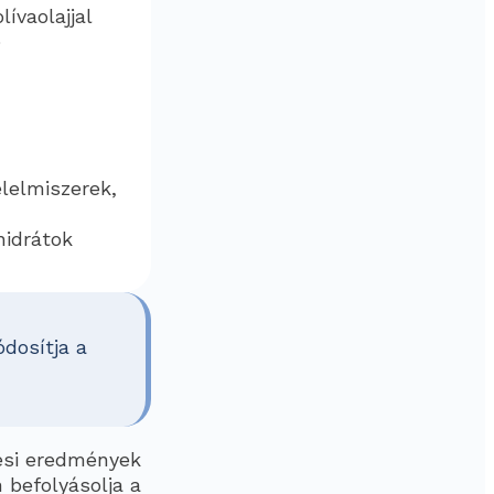
ívaolajjal
)
élelmiszerek,
hidrátok
dosítja a
ési eredmények
 befolyásolja a