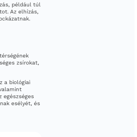
zás, például túl
ot. Az elhízás,
kockázatnak.
 térségének
séges zsírokat,
 a biológiai
 valamint
az egészséges
nak esélyét, és