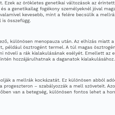
t. Ezek az örökletes genetikai változások az érintet
 és a genetikailag fogékony személyeknél jóval mag
valamivel kevesebb, mint a felére becsülik a mellrá
 is összefügg.
yező, különösen menopauza után. Az elhízás miatt a
 például ösztrogént termel. A túl magas ösztrogé
 növeli a rák kialakulásának esélyét. Emellett az e
zintén hozzájárulhatnak a daganatok kialakulásához.
olják a mellrák kockázatát. Ez különösen abból adó
a progeszteron – szabályozzák a mell szöveteit. Azo
ődőben van a betegség, különösen fontos lehet a ho