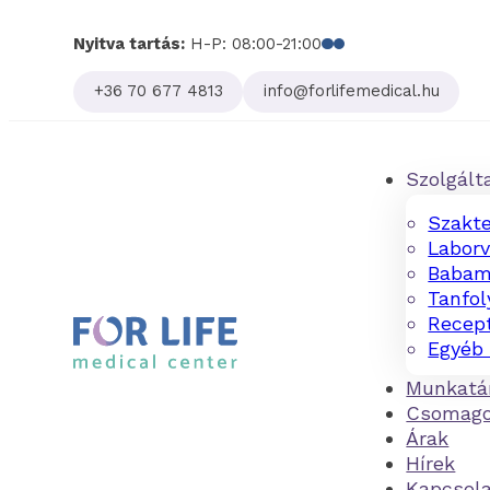
Nyitva tartás:
H-P: 08:00-21:00
Follow us on Facebo
Follow us on Linked
+36 70 677 4813
info@forlifemedical.hu
Szolgált
Szakte
Laborv
Babam
Tanfo
Recept
Egyéb 
Munkatá
Csomag
Árak
Hírek
Kapcsol