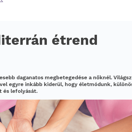
iterrán étrend
élyesebb daganatos megbetegedése a nőknél. Világs
vel egyre inkább kiderül, hogy életmódunk, különö
 és lefolyását.