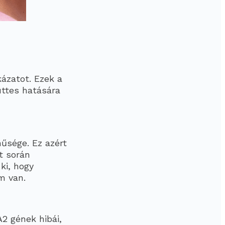
ázatot. Ezek a
ttes hatására
nűsége. Ez azért
t során
ki, hogy
m van.
2 gének hibái,