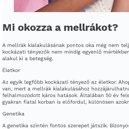
Mi okozza a mellrákot?
A mellrák kialakulásának pontos oka még nem telj
kockázati tényezők nem mindig egyenlő mértékben
alakul ki a betegség.
Életkor
Az egyik legfőbb kockázati tényező az életkor. Aho
van, mert a mellrák kialakulásához hozzájárulhatna
felhalmozódott káros hatások. Általában 50 év fele
gyakran fiatal korban is előfordul, különösen azok
Genetika
A genetika szintén fontos szerepet játszik. Bizony