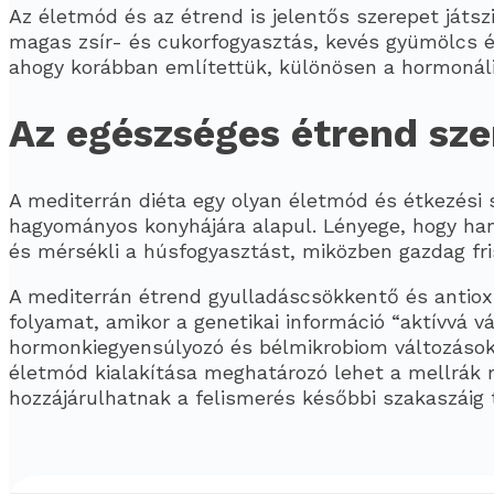
Az életmód és az étrend is jelentős szerepet játsz
magas zsír- és cukorfogyasztás, kevés gyümölcs és
ahogy korábban említettük, különösen a hormonális
Az egészséges étrend sz
A mediterrán diéta egy olyan életmód és étkezési
hagyományos konyhájára alapul. Lényege, hogy han
és mérsékli a húsfogyasztást, miközben gazdag fr
A mediterrán étrend gyulladáscsökkentő és antioxid
folyamat, amikor a genetikai információ “aktívvá v
hormonkiegyensúlyozó és bélmikrobiom változásoka
életmód kialakítása meghatározó lehet a mellrák 
hozzájárulhatnak a felismerés későbbi szakaszáig 