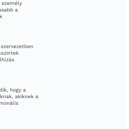
t személy
asabb a
k
 szervezetben
nszintek
lhízás
dik, hogy a
knak, akiknek a
rmonális