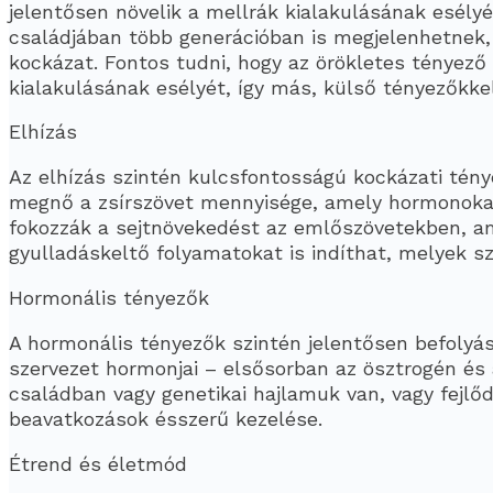
jelentősen növelik a mellrák kialakulásának esélyé
családjában több generációban is megjelenhetnek,
kockázat. Fontos tudni, hogy az örökletes tényező 
kialakulásának esélyét, így más, külső tényezőkkel
Elhízás
Az elhízás szintén kulcsfontosságú kockázati tén
megnő a zsírszövet mennyisége, amely hormonokat,
fokozzák a sejtnövekedést az emlőszövetekben, ami
gyulladáskeltő folyamatokat is indíthat, melyek s
Hormonális tényezők
A hormonális tényezők szintén jelentősen befolyás
szervezet hormonjai – elsősorban az ösztrogén és 
családban vagy genetikai hajlamuk van, vagy fejl
beavatkozások ésszerű kezelése.
Étrend és életmód