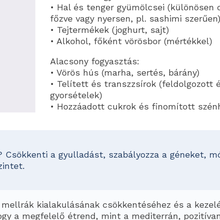
• Hal és tenger gyümölcsei (különösen ol
főzve vagy nyersen, pl. sashimi szerűen
• Tejtermékek (joghurt, sajt)
• Alkohol, főként vörösbor (mértékkel)
Alacsony fogyasztás:
• Vörös hús (marha, sertés, bárány)
• Telített és transzzsírok (feldolgozott 
gyorsételek)
• Hozzáadott cukrok és finomított szén
 Csökkenti a gyulladást, szabályozza a géneket, mó
intet.
 mellrák kialakulásának csökkentéséhez és a kezel
ogy a megfelelő étrend, mint a mediterrán, pozitívan