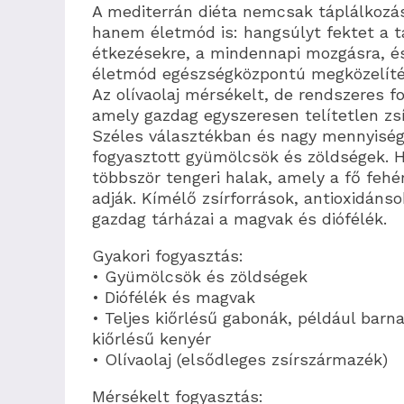
A mediterrán diéta nemcsak táplálkozás
hanem életmód is: hangsúlyt fektet a t
étkezésekre, a mindennapi mozgásra, é
életmód egészségközpontú megközelíté
Az olívaolaj mérsékelt, de rendszeres f
amely gazdag egyszeresen telítetlen zs
Széles választékban és nagy mennyisé
fogyasztott gyümölcsök és zöldségek. 
többször tengeri halak, amely a fő fehér
adják. Kímélő zsírforrások, antioxidánso
gazdag tárházai a magvak és diófélék.
Gyakori fogyasztás:
• Gyümölcsök és zöldségek
• Diófélék és magvak
• Teljes kiőrlésű gabonák, például barna 
kiőrlésű kenyér
• Olívaolaj (elsődleges zsírszármazék)
Mérsékelt fogyasztás: