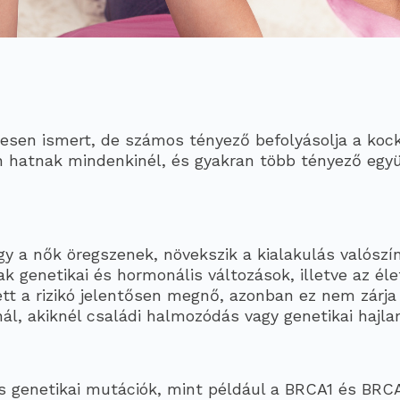
esen ismert, de számos tényező befolyásolja a kock
 hatnak mindenkinél, és gyakran több tényező együ
gy a nők öregszenek, növekszik a kialakulás valószí
k genetikai és hormonális változások, illetve az éle
tt a rizikó jelentősen megnő, azonban ez nem zárja 
nál, akiknél családi halmozódás vagy genetikai hajla
os genetikai mutációk, mint például a BRCA1 és BRCA