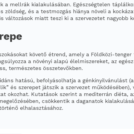
ik a mellrák kialakulásában. Egészségtelen táplálko
 zöldség, és a testmozgás hiánya növeli a kockázat
 változások miatt teszi ki a szervezetet nagyobb 
erepe
 szokásokat követő étrend, amely a Földközi-tenger
gsúlyozza a növényi alapú élelmiszereket, az egész
iss, természetes összetevőkben.
áns hatású, befolyásolhatja a génkinyilvánulást (az
álik” és szerepet játszik a szervezet működésében),
t okozhat. Kutatások szerint a mediterrán diéta, 
megelőzésében, csökkentik a daganatok kialakulásá
történő elhalasztásához.