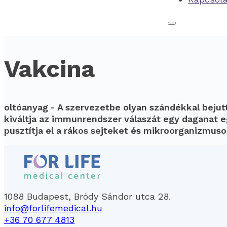
Vakcina
oltóanyag - A szervezetbe olyan szándékkal bejutt
kiváltja az immunrendszer válaszát egy daganat eg
pusztítja el a rákos sejteket és mikroorganizmuso
1088 Budapest, Bródy Sándor utca 28.
info@forlifemedical.hu
+36 70 677 4813