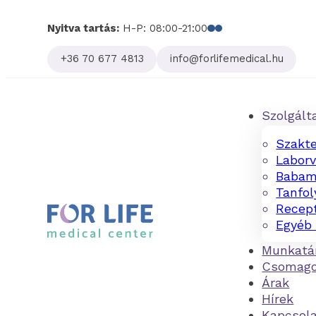
Nyitva tartás:
H-P: 08:00-21:00
Follow us on Facebo
Follow us on Linked
+36 70 677 4813
info@forlifemedical.hu
Szolgált
Szakte
Laborv
Babam
Tanfo
Recept
Egyéb 
Munkatá
Csomag
Árak
Hírek
Kapcsol