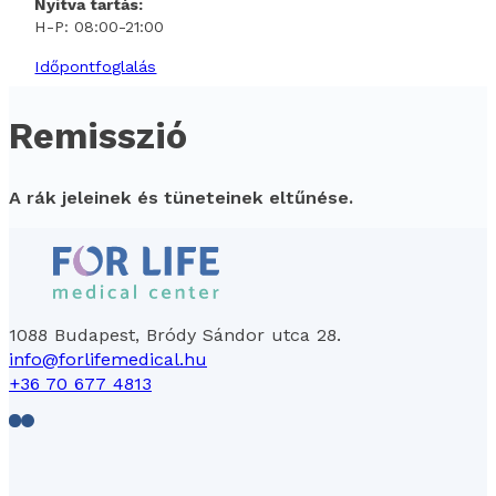
Nyitva tartás:
H-P: 08:00-21:00
Időpontfoglalás
Remisszió
A rák jeleinek és tüneteinek eltűnése.
1088 Budapest, Bródy Sándor utca 28.
info@forlifemedical.hu
+36 70 677 4813
Follow us on Facebook
Follow us on LinkedIn