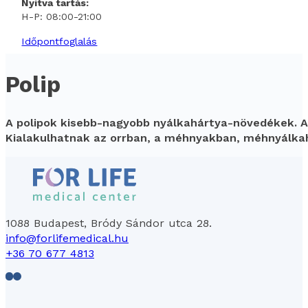
Nyitva tartás:
H-P: 08:00-21:00
Időpontfoglalás
Polip
A polipok kisebb-nagyobb nyálkahártya-növedékek. Ala
Kialakulhatnak az orrban, a méhnyakban, méhnyálka
1088 Budapest, Bródy Sándor utca 28.
info@forlifemedical.hu
+36 70 677 4813
Follow us on Facebook
Follow us on LinkedIn