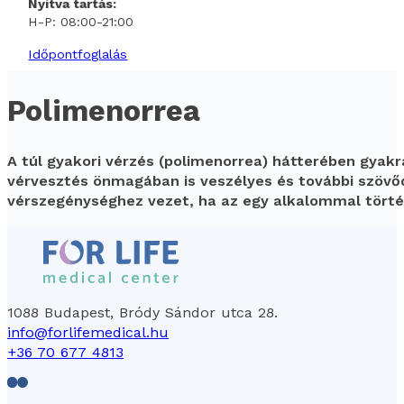
Nyitva tartás:
H-P: 08:00-21:00
Időpontfoglalás
Polimenorrea
A túl gyakori vérzés (polimenorrea) hátterében gyakra
vérvesztés önmagában is veszélyes és további szövőd
vérszegénységhez vezet, ha az egy alkalommal törté
1088 Budapest, Bródy Sándor utca 28.
info@forlifemedical.hu
+36 70 677 4813
Follow us on Facebook
Follow us on LinkedIn