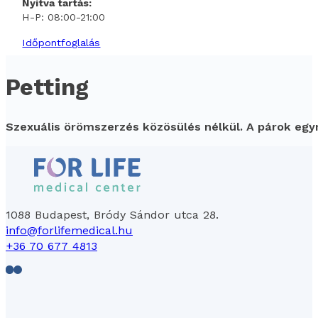
Nyitva tartás:
H-P: 08:00-21:00
Időpontfoglalás
Petting
Szexuális örömszerzés közösülés nélkül. A párok egy
1088 Budapest, Bródy Sándor utca 28.
info@forlifemedical.hu
+36 70 677 4813
Follow us on Facebook
Follow us on LinkedIn