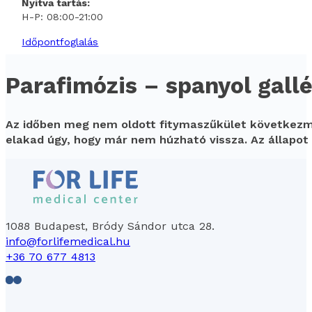
Nyitva tartás:
H-P: 08:00-21:00
Időpontfoglalás
Parafimózis – spanyol gallé
Az időben meg nem oldott fitymaszűkület következm
elakad úgy, hogy már nem húzható vissza. Az állapot 
1088 Budapest, Bródy Sándor utca 28.
info@forlifemedical.hu
+36 70 677 4813
Follow us on Facebook
Follow us on LinkedIn