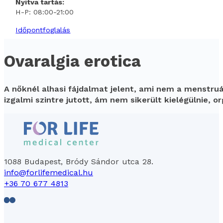
Nyitva tartás:
H-P: 08:00-21:00
Időpontfoglalás
Ovaralgia erotica
A nőknél alhasi fájdalmat jelent, ami nem a menstru
izgalmi szintre jutott, ám nem sikerült kielégülnie, 
1088 Budapest, Bródy Sándor utca 28.
info@forlifemedical.hu
+36 70 677 4813
Follow us on Facebook
Follow us on LinkedIn