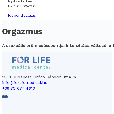
Nyitva tartás:
H-P: 08:00-21:00
Időpontfoglalás
Orgazmus
A szexuális öröm csúcspontja. Intenzitása változó, 
1088 Budapest, Bródy Sándor utca 28.
info@forlifemedical.hu
+36 70 677 4813
Follow us on Facebook
Follow us on LinkedIn