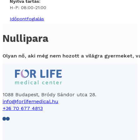
Nyitva tartás:
H-P: 08:00-21:00
Időpontfoglalás
Nullipara
Olyan nő, aki még nem hozott a világra gyermeket, v
1088 Budapest, Bródy Sándor utca 28.
info@forlifemedical.hu
+36 70 677 4813
Follow us on Facebook
Follow us on LinkedIn