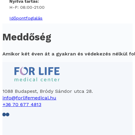
Nyitva tartás:
H-P: 08:00-21:00
Időpontfoglalás
Meddőség
Amikor két éven át a gyakran és védekezés nélkül fo
1088 Budapest, Bródy Sándor utca 28.
info@forlifemedical.hu
+36 70 677 4813
Follow us on Facebook
Follow us on LinkedIn