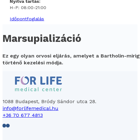
Nyitva tartás:
H-P: 08:00-21:00
Időpontfoglalás
Marsupializáció
Ez egy olyan orvosi eljárás, amelyet a Bartholin-mir
történő kezelési módja.
1088 Budapest, Bródy Sándor utca 28.
info@forlifemedical.hu
+36 70 677 4813
Follow us on Facebook
Follow us on LinkedIn