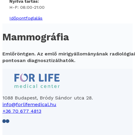
Nyitva tartás:
H-P: 08:00-21:00
Időpontfoglalás
Mammográfia
Emlőröntgen. Az emlő mirigyállományának radiológiai
pontosan diagnosztizálhatók.
1088 Budapest, Bródy Sándor utca 28.
info@forlifemedical.hu
+36 70 677 4813
Follow us on Facebook
Follow us on LinkedIn