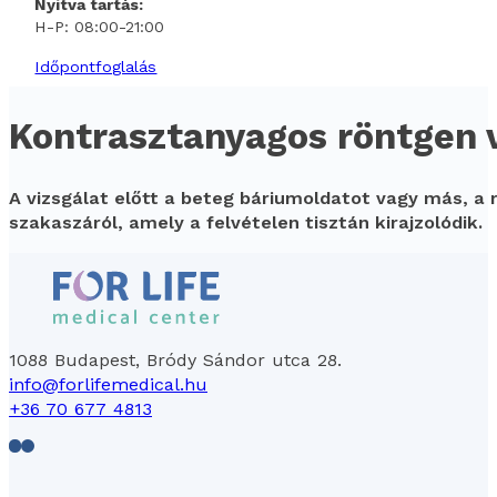
Nyitva tartás:
H-P: 08:00-21:00
Időpontfoglalás
Kontrasztanyagos röntgen v
A vizsgálat előtt a beteg báriumoldatot vagy más, a
szakaszáról, amely a felvételen tisztán kirajzolódik.
1088 Budapest, Bródy Sándor utca 28.
info@forlifemedical.hu
+36 70 677 4813
Follow us on Facebook
Follow us on LinkedIn