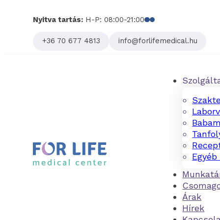
Nyitva tartás:
H-P: 08:00-21:00
Follow us on Facebo
Follow us on Linked
+36 70 677 4813
info@forlifemedical.hu
Szolgált
Szakte
Laborv
Babam
Tanfo
Recept
Egyéb 
Munkatá
Csomag
Árak
Hírek
Kapcsol