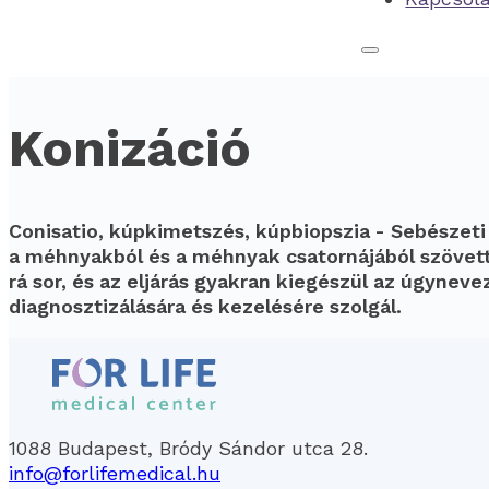
Konizáció
Conisatio, kúpkimetszés, kúpbiopszia - Sebészeti
a méhnyakból és a méhnyak csatornájából szövettani
rá sor, és az eljárás gyakran kiegészül az úgynev
diagnosztizálására és kezelésére szolgál.
1088 Budapest, Bródy Sándor utca 28.
info@forlifemedical.hu