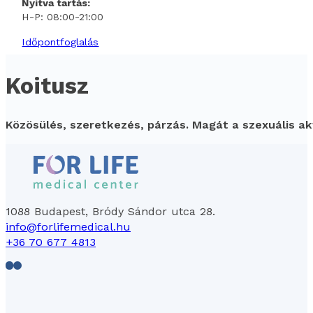
Nyitva tartás:
H-P: 08:00-21:00
Időpontfoglalás
Koitusz
Közösülés, szeretkezés, párzás. Magát a szexuális ak
1088 Budapest, Bródy Sándor utca 28.
info@forlifemedical.hu
+36 70 677 4813
Follow us on Facebook
Follow us on LinkedIn