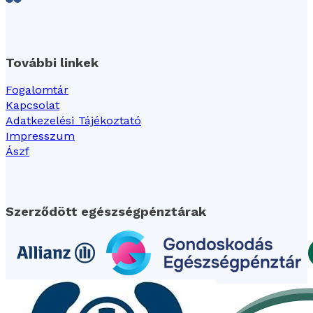
Follow us on Facebook
Follow us on LinkedIn
További linkek
Fogalomtár
Kapcsolat
Adatkezelési Tájékoztató
Impresszum
Ászf
Szerződött egészségpénztárak