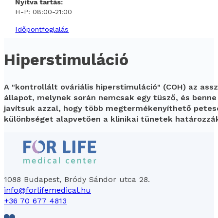
Nyitva tartás:
H-P: 08:00-21:00
Időpontfoglalás
Hiperstimuláció
A "kontrollált ováriális hiperstimuláció" (COH) az as
állapot, melynek során nemcsak egy tüsző, és benne 
javítsuk azzal, hogy több megtermékenyíthető petesej
különbséget alapvetően a klinikai tünetek határozzák
1088 Budapest, Bródy Sándor utca 28.
info@forlifemedical.hu
+36 70 677 4813