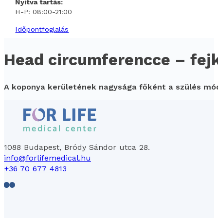
Nyitva tartás:
H-P: 08:00-21:00
Időpontfoglalás
Head circumferencce – fej
A koponya kerületének nagysága főként a szülés mód
1088 Budapest, Bródy Sándor utca 28.
info@forlifemedical.hu
+36 70 677 4813
Follow us on Facebook
Follow us on LinkedIn