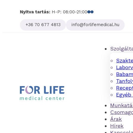
Nyitva tartás:
H-P: 08:00-21:00
Follow us on Facebo
Follow us on Linked
+36 70 677 4813
info@forlifemedical.hu
Szolgált
Szakte
Laborv
Babam
Tanfo
Recept
Egyéb 
Munkatá
Csomag
Árak
Hírek
Kapcsol