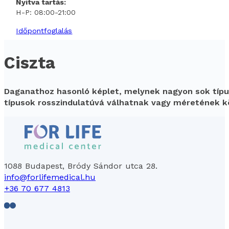
Nyitva tartás:
H-P: 08:00-21:00
Időpontfoglalás
Ciszta
Daganathoz hasonló képlet, melynek nagyon sok típus
típusok rosszindulatúvá válhatnak vagy méretének 
1088 Budapest, Bródy Sándor utca 28.
info@forlifemedical.hu
+36 70 677 4813
Follow us on Facebook
Follow us on LinkedIn