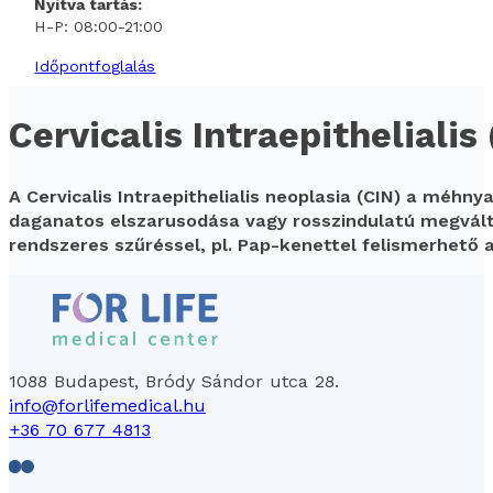
Nyitva tartás:
H-P: 08:00-21:00
Időpontfoglalás
Cervicalis Intraepithelialis
A Cervicalis Intraepithelialis neoplasia (CIN) a méhn
daganatos elszarusodása vagy rosszindulatú megváltoz
rendszeres szűréssel, pl. Pap-kenettel felismerhető a
1088 Budapest, Bródy Sándor utca 28.
info@forlifemedical.hu
+36 70 677 4813
Follow us on Facebook
Follow us on LinkedIn