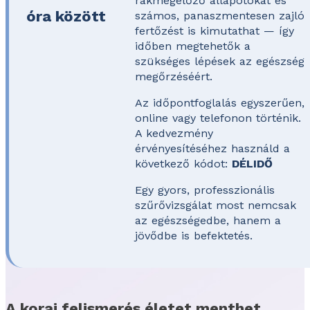
rákmegelőző állapotokat és
óra között
számos, panaszmentesen zajló
fertőzést is kimutathat — így
időben megtehetők a
szükséges lépések az egészség
megőrzéséért.
Az időpontfoglalás egyszerűen,
online vagy telefonon történik.
A kedvezmény
érvényesítéséhez használd a
következő kódot:
DÉLIDŐ
Egy gyors, professzionális
szűrővizsgálat most nemcsak
az egészségedbe, hanem a
jövődbe is befektetés.
A korai felismerés életet menthet