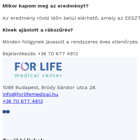
Mikor kapom meg az eredményt?
Az eredmény rövid időn belül elérhető, amely az EESZT 
Kinek ajánlott a rákszűrés?
Minden hölgynek javasolt a rendszeres éves ellenőrzés.
Bejelentkezés +36 70 677 4813
1088 Budapest, Bródy Sándor utca 28.
info@forlifemedical.hu
+36 70 677 4813
Follow us on Facebook
Follow us on LinkedIn