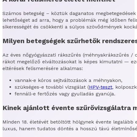
Számos betegség – köztük daganatos megbetegedések –
lehetőséget ad arra, hogy a problémák még időben felis
sikerességét és csökkenti a súlyos szövődmények kocká
Milyen betegségek szűrhetők rendszeres
Az éves nőgyógyászati rákszűrés (méhnyakrákszűrés / ci
rákot megelőző elváltozásokat is képes kimutatni — ez
eltérések felismerésére alkalmas:
vannak-e kóros sejtváltozások a méhnyakon,
szükséges-e további vizsgálat (
HPV-teszt
, kolposzk
fennáll-e fertőzés vagy gyulladás gyanúja.
Kinek ajánlott évente szűrővizsgálatra 
Minden 18. életévét betöltött hölgynek évente legalább 
luxus, hanem tudatos döntés a hosszú távú életminős