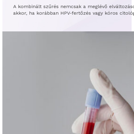
A kombinált szűrés nemcsak a meglévő elváltozásoka
akkor, ha korábban HPV-fertőzés vagy kóros citológ