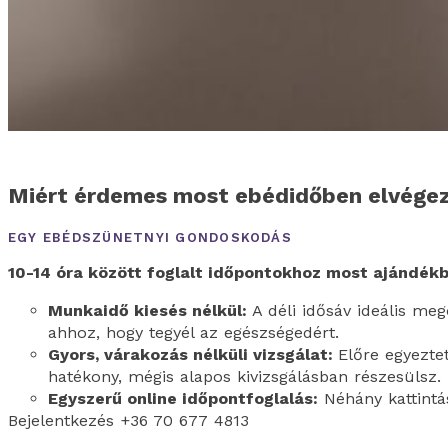
Miért érdemes most ebédidőben elvégez
EGY EBÉDSZÜNETNYI GONDOSKODÁS
10-14 óra között foglalt időpontokhoz most ajándékb
Munkaidő kiesés nélkül:
A déli idősáv ideális me
ahhoz, hogy tegyél az egészségedért.
Gyors, várakozás nélküli vizsgálat:
Előre egyeztet
hatékony, mégis alapos kivizsgálásban részesülsz.
Egyszerű online időpontfoglalás:
Néhány kattintás
Bejelentkezés +36 70 677 4813