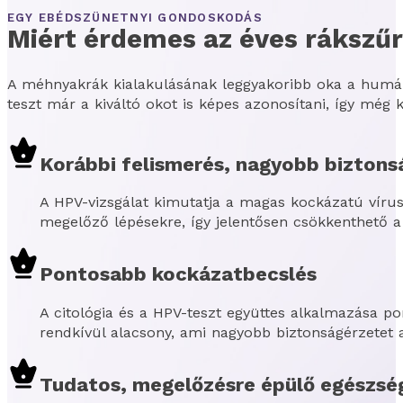
EGY EBÉDSZÜNETNYI GONDOSKODÁS
Miért érdemes az éves rákszűr
A méhnyakrák kialakulásának leggyakoribb oka a humán p
teszt már a kiváltó okot is képes azonosítani, így még
Korábbi felismerés, nagyobb biztons
A HPV-vizsgálat kimutatja a magas kockázatú vírus
megelőző lépésekre, így jelentősen csökkenthető a
Pontosabb kockázatbecslés
A citológia és a HPV-teszt együttes alkalmazása 
rendkívül alacsony, ami nagyobb biztonságérzetet a
Tudatos, megelőzésre épülő egészs