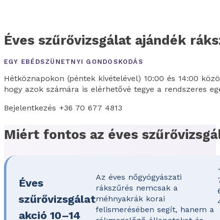
Éves szűrővizsgálat ajándék ráks
EGY EBÉDSZÜNETNYI GONDOSKODÁS
Hétköznapokon (péntek kivételével) 10:00 és 14:00 közöt
hogy azok számára is elérhetővé tegye a rendszeres egés
Bejelentkezés +36 70 677 4813
Miért fontos az éves szűrővizsgá
Az éves nőgyógyászati
Éves
rákszűrés nemcsak a
szűrővizsgálat
méhnyakrák korai
felismerésében segít, hanem a
akció 10–14