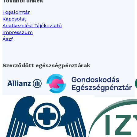
További linkek
Fogalomtár
Kapcsolat
Adatkezelési Tájékoztató
Impresszum
Ászf
Szerződött egészségpénztárak