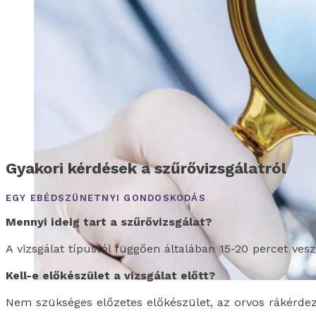
Gyakori kérdések a szűrővizsgálatról
EGY EBÉDSZÜNETNYI GONDOSKODÁS
Mennyi ideig tart a szűrővizsgálat?
A vizsgálat típustól függően általában 15-20 percet ves
Kell-e előkészület a vizsgálat előtt?
Nem szükséges előzetes előkészület, az orvos rákérdez