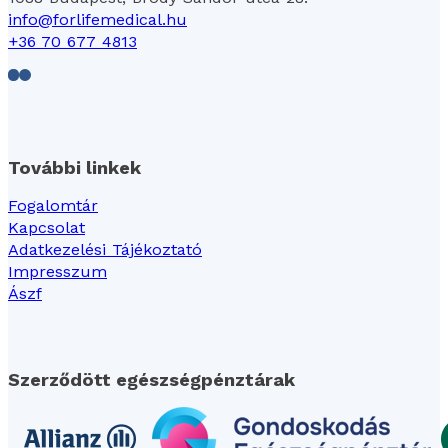
info@forlifemedical.hu
+36 70 677 4813
Follow us on Facebook
Follow us on LinkedIn
További linkek
Fogalomtár
Kapcsolat
Adatkezelési Tájékoztató
Impresszum
Ászf
Szerződött egészségpénztárak