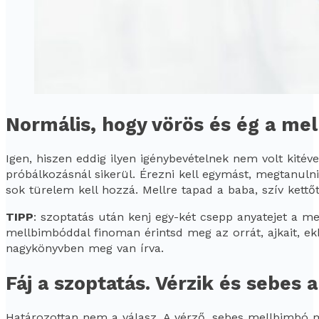
Normális, hogy vörös és ég a m
Igen, hiszen eddig ilyen igénybevételnek nem volt kitév
próbálkozásnál sikerül. Érezni kell egymást, megtanuln
sok türelem kell hozzá. Mellre tapad a baba, szív kettőt
TIPP
: szoptatás után kenj egy-két csepp anyatejet a me
mellbimbóddal finoman érintsd meg az orrát, ajkait, ekk
nagykönyvben meg van írva.
Fáj a szoptatás. Vérzik és sebes
Határozottan nem a válasz. A vérző, sebes mellbimbó mi