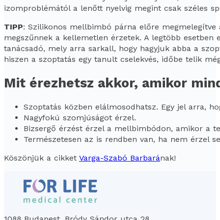
izomproblémától a lenőtt nyelvig megint csak széles 
TIPP
: Szilikonos mellbimbó párna előre megmelegítve a
megszűnnek a kellemetlen érzetek. A legtöbb esetben e
tanácsadó, mely arra sarkall, hogy hagyjuk abba a szopta
hiszen a szoptatás egy tanult cselekvés, időbe telik mé
Mit érezhetsz akkor, amikor mi
Szoptatás közben elálmosodhatsz. Egy jel arra, ho
Nagyfokú szomjúságot érzel.
Bizsergő érzést érzel a mellbimbódon, amikor a tej 
Természetesen az is rendben van, ha nem érzel s
Köszönjük a cikket
Varga-Szabó Barbará
nak!
1088 Budapest, Bródy Sándor utca 28.