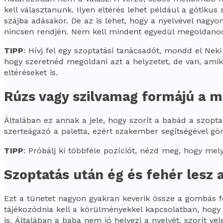
kell választanunk. Ilyen eltérés lehet például a gótikus
szájba adásakor. De az is lehet, hogy a nyelvével nagyo
nincsen rendjén. Nem kell mindent egyedül megoldanod,
TIPP
: Hívj fel egy szoptatási tanácsadót, mondd el Nek
hogy szeretnéd megoldani azt a helyzetet, de van, amiko
eltéréseket is.
Rúzs vagy szilvamag formájú a m
Általában ez annak a jele, hogy szorít a babád a szopta
szerteágazó a paletta, ezért szakember segítségével gön
TIPP
: Próbálj ki többféle pozíciót, nézd meg, hogy me
Szoptatás után ég és fehér les
Ezt a tünetet nagyon gyakran keverik össze a gombás f
tájékozódnia kell a körülményekkel kapcsolatban, hogy 
is. Általában a baba nem jó helyezi a nyelvét, szorít ve