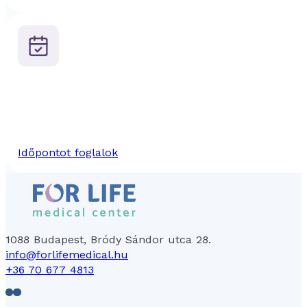
Időpontot foglalok
1088 Budapest, Bródy Sándor utca 28.
info@forlifemedical.hu
+36 70 677 4813
Follow us on Facebook
Follow us on LinkedIn