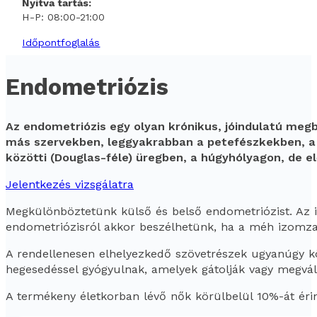
Nyitva tartás:
H-P: 08:00-21:00
Időpontfoglalás
Endometriózis
Az endometriózis egy olyan krónikus, jóindulatú me
más szervekben, leggyakrabban a petefészkekben, a 
közötti (Douglas-féle) üregben, a húgyhólyagon, de el
Jelentkezés vizsgálatra
Megkülönböztetünk külső és belső endometriózist. Az i
endometriózisról akkor beszélhetünk, ha a méh izomzat
A rendellenesen elhelyezkedő szövetrészek ugyanúgy kö
hegesedéssel gyógyulnak, amelyek gátolják vagy megvál
A termékeny életkorban lévő nők körülbelül 10%-át érint