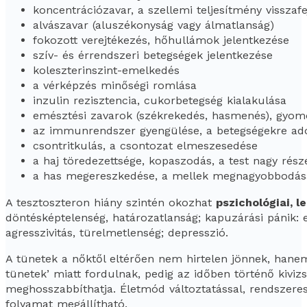
koncentrációzavar, a szellemi teljesítmény visszaf
alvászavar (aluszékonyság vagy álmatlanság)
fokozott verejtékezés, hőhullámok jelentkezése
szív- és érrendszeri betegségek jelentkezése
koleszterinszint-emelkedés
a vérképzés minőségi romlása
inzulin rezisztencia, cukorbetegség kialakulása
emésztési zavarok (székrekedés, hasmenés), gyo
az immunrendszer gyengülése, a betegségekre ad
csontritkulás, a csontozat elmeszesedése
a haj töredezettsége, kopaszodás, a test nagy rész
a has megereszkedése, a mellek megnagyobbodás
A tesztoszteron hiány szintén okozhat
pszichológiai, l
döntésképtelenség, határozatlanság; kapuzárási pánik: e
agresszivitás, türelmetlenség; depresszió.
A tünetek a nőktől eltérően nem hirtelen jönnek, hanem 
tünetek’ miatt fordulnak, pedig az időben történő kivizs
meghosszabbíthatja. Életmód változtatással, rendszeres
folyamat megállítható.