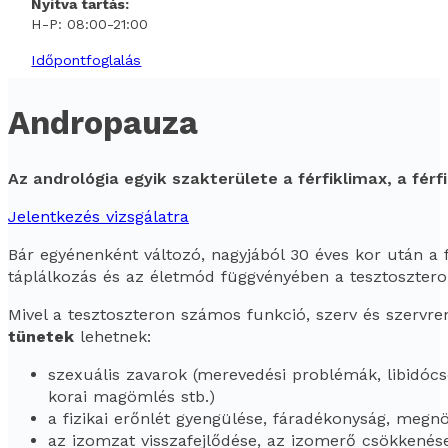
Nyitva tartás:
H-P: 08:00-21:00
Időpontfoglalás
Andropauza
Az andrológia egyik szakterülete a férfiklimax, a férf
Jelentkezés vizsgálatra
Bár egyénenként változó, nagyjából 30 éves kor után a 
táplálkozás és az életmód függvényében a tesztoszteron
Mivel a tesztoszteron számos funkció, szerv és szervre
tünetek
lehetnek:
szexuális zavarok (merevedési problémák, libid
korai magömlés stb.)
a fizikai erőnlét gyengülése, fáradékonyság, megn
az izomzat visszafejlődése, az izomerő csökkené