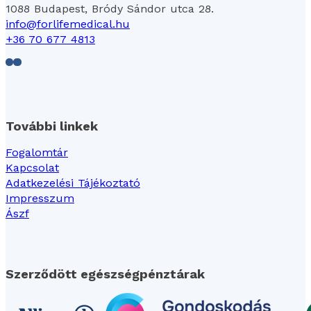
1088 Budapest, Bródy Sándor utca 28.
info@forlifemedical.hu
+36 70 677 4813
Follow us on Facebook
Follow us on LinkedIn
További linkek
Fogalomtár
Kapcsolat
Adatkezelési Tájékoztató
Impresszum
Ászf
Szerződött egészségpénztárak