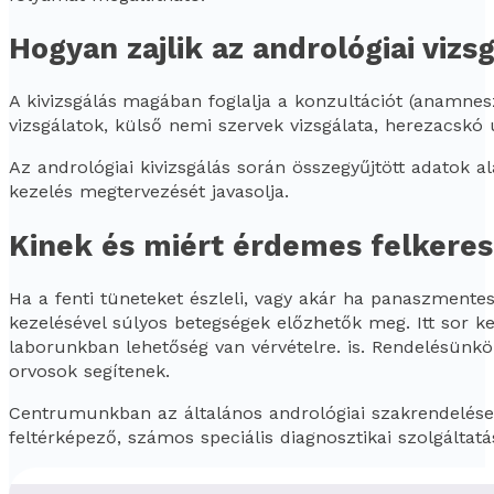
Hogyan zajlik az andrológiai vizs
A kivizsgálás
magában foglalja a konzultációt (anamneszti
vizsgálatok, külső nemi szervek vizsgálata, herezacskó 
Az andrológiai kivizsgálás során összegyűjtött adatok al
kezelés megtervezését javasolja.
Kinek és miért érdemes felkere
Ha a fenti tüneteket észleli, vagy akár ha panaszmente
kezelésével súlyos betegségek előzhetők meg. Itt sor ke
laborunkban lehetőség van vérvételre. is. Rendelésünkö
orvosok segítenek.
Centrumunkban az általános andrológiai szakrendelés
feltérképező, számos speciális diagnosztikai szolgáltatás